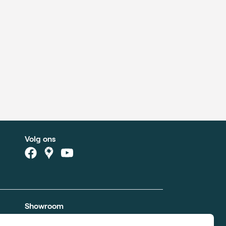
Volg ons
Showroom
Xavier De Cocklaan 42