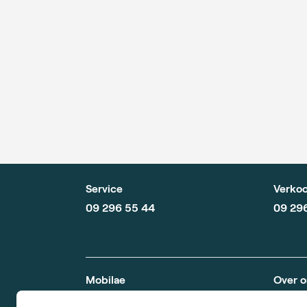
Service
Verkoo
09 296 55 44
09 29
Mobilae
Over o
Inloopdouches
Over M