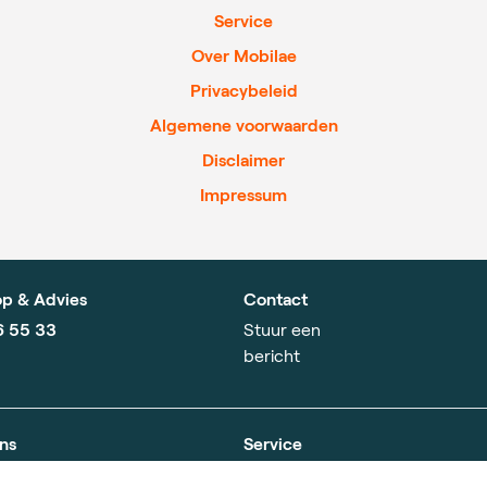
Service
Over Mobilae
Privacybeleid
Algemene voorwaarden
Disclaimer
Impressum
p & Advies
Contact
6 55 33
Stuur een
bericht
ns
Service
obilae
Algemene voorwaarden