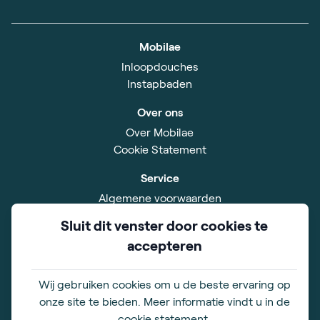
Mobilae
Inloopdouches
Instapbaden
Over ons
Over Mobilae
Cookie Statement
Service
Algemene voorwaarden
Privacybeleid
Sluit dit venster door cookies te
Disclaimer
accepteren
Impressum
Sitemap
Wij gebruiken cookies om u de beste ervaring op
Showroom
onze site te bieden. Meer informatie vindt u in de
Xavier De Cocklaan 42
cookie statement.